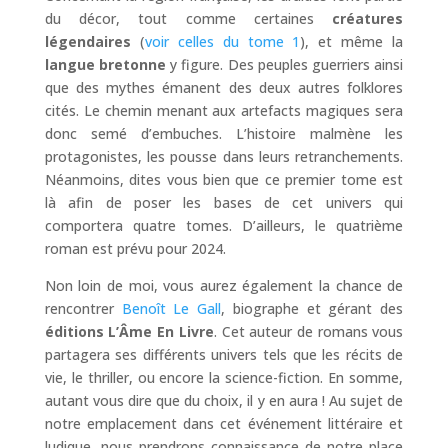
du décor, tout comme certaines
créatures
légendaires
(
voir celles du tome 1
), et même la
langue bretonne
y figure. Des peuples guerriers ainsi
que des mythes émanent des deux autres folklores
cités. Le chemin menant aux artefacts magiques sera
donc semé d’embuches. L’histoire malmène les
protagonistes, les pousse dans leurs retranchements.
Néanmoins, dites vous bien que ce premier tome est
là afin de poser les bases de cet univers qui
comportera quatre tomes. D’ailleurs, le quatrième
roman est prévu pour 2024.
Non loin de moi, vous aurez également la chance de
rencontrer
Benoît Le Gall
, biographe et gérant des
éditions L’Âme En Livre
. Cet auteur de romans vous
partagera ses différents univers tels que les récits de
vie, le thriller, ou encore la science-fiction. En somme,
autant vous dire que du choix, il y en aura ! Au sujet de
notre emplacement dans cet événement littéraire et
ludique, nous prendrons connaissance de notre place